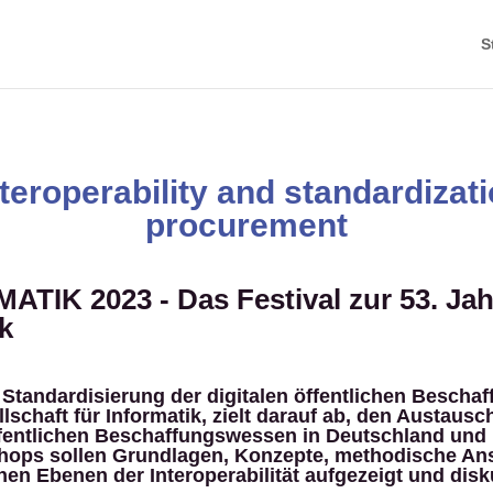
S
nteroperability and standardizatio
procurement
TIK 2023 - Das Festival zur 53. Ja
ik
d Standardisierung der digitalen öffentlichen Besc
lschaft für Informatik, zielt darauf ab, den Austausc
ffentlichen Beschaffungswessen in Deutschland und 
hops sollen Grundlagen, Konzepte, methodische An
en Ebenen der Interoperabilität aufgezeigt und disk