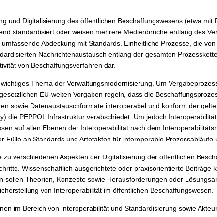
ng und Digitalisierung des öffentlichen Beschaffungswesens (etwa mit
hend standardisiert oder weisen mehrere Medienbrüche entlang des Ve
 umfassende Abdeckung mit Standards. Einheitliche Prozesse, die von 
ndardisierten Nachrichtenaustausch entlang der gesamten Prozesskett
ktivität von Beschaffungsverfahren dar.
ein wichtiges Thema der Verwaltungsmodernisierung. Um Vergabeprozes
gesetzlichen EU-weiten Vorgaben regeln, dass die Beschaffungsprozess
hren sowie Datenaustauschformate interoperabel und konform der gelte
ry) die PEPPOL Infrastruktur verabschiedet. Um jedoch Interoperabilit
sen auf allen Ebenen der Interoperabilität nach dem Interoperabilit
iner Fülle an Standards und Artefakten für interoperable Prozessabläu
u verschiedenen Aspekten der Digitalisierung der öffentlichen Beschaf
hritte. Wissenschaftlich ausgerichtete oder praxisorientierte Beiträge k
n sollen Theorien, Konzepte sowie Herausforderungen oder Lösungsans
herstellung von Interoperabilität im öffentlichen Beschaffungswesen.
n im Bereich von Interoperabilität und Standardisierung sowie Akteur