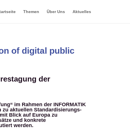
tartseite
Themen
Über Uns
Aktuelles
n of digital public
hrestagung der
haffung“ im Rahmen der INFORMATIK
h zu aktuellen Standardisierungs-
mit Blick auf Europa zu
sätze und konkrete
utiert werden.