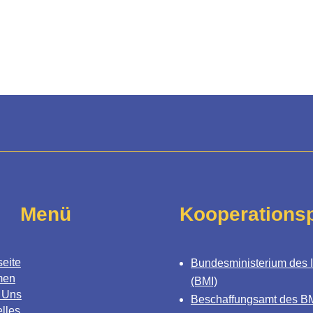
Menü
Kooperationsp
seite
Bundesministerium des 
men
(BMI)
 Uns
Beschaffungsamt des B
lles