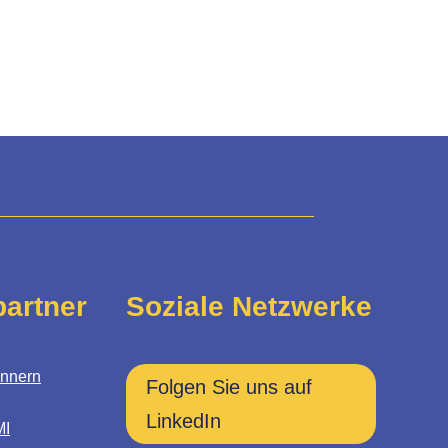
artner
Soziale Netzwerke
Innern
Folgen Sie uns auf
LinkedIn
MI