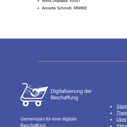
Anna Dopatka, KoSIT
Annette Schmidt, MWIKE
Start
The
Gemeinsam für eine digitale
Über
Beschaffung.
Aktue